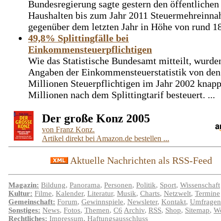
Bundesregierung sagte gestern den öffentlichen
Haushalten bis zum Jahr 2011 Steuermehreinn
gegenüber dem letzten Jahr in Höhe von rund 180
49,8% Splittingfälle bei
Einkommensteuerpflichtigen
Wie das Statistische Bundesamt mitteilt, wurde
Angaben der Einkommensteuerstatistik von den
Millionen Steuerpflichtigen im Jahr 2002 knapp
Millionen nach dem Splittingtarif besteuert. ...
Der große Konz 2005
von Franz Konz.
Artikel direkt bei Amazon.de bestellen ...
Aktuelle Nachrichten als RSS-Feed
Magazin:
Bildung
,
Panorama
,
Personen
,
Politik
,
Sport
,
Wissenschaft
Kultur:
Filme
,
Kalender
,
Literatur
,
Musik
,
Charts
,
Netzwelt
,
Termine
Gemeinschaft:
Forum
,
Gewinnspiele
,
Newsleter
,
Kontakt
,
Umfragen
Sonstiges:
News
,
Fotos
,
Themen
,
C6
Archiv
,
RSS
,
Shop
,
Sitemap
,
We
Rechtliches:
Impressum
,
Haftungsausschluss