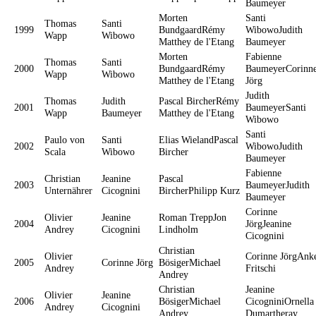
Baumeyer
Morten
Santi
Thomas
Santi
1999
BundgaardRémy
WibowoJudith
Wapp
Wibowo
Matthey de l'Etang
Baumeyer
Morten
Fabienne
Thomas
Santi
2000
BundgaardRémy
BaumeyerCorinn
Wapp
Wibowo
Matthey de l'Etang
Jörg
Judith
Thomas
Judith
Pascal BircherRémy
2001
BaumeyerSanti
Wapp
Baumeyer
Matthey de l'Etang
Wibowo
Santi
Paulo von
Santi
Elias WielandPascal
2002
WibowoJudith
Scala
Wibowo
Bircher
Baumeyer
Fabienne
Christian
Jeanine
Pascal
2003
BaumeyerJudith
Unternährer
Cicognini
BircherPhilipp Kurz
Baumeyer
Corinne
Olivier
Jeanine
Roman TreppJon
2004
JörgJeanine
Andrey
Cicognini
Lindholm
Cicognini
Christian
Olivier
Corinne JörgAnk
2005
Corinne Jörg
BösigerMichael
Andrey
Fritschi
Andrey
Christian
Jeanine
Olivier
Jeanine
2006
BösigerMichael
CicogniniOrnella
Andrey
Cicognini
Andrey
Dumartheray