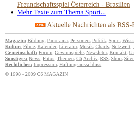
Freundschaftsspiel Österreich - Brasilien
Mehr Texte zum Thema Sport...
Aktuelle Nachrichten als RSS-
Magazin:
Bildung
,
Panorama
,
Personen
,
Politik
,
Sport
,
Wiss
Kultur:
Filme
,
Kalender
,
Literatur
,
Musik
,
Charts
,
Netzwelt
,
Gemeinschaft:
Forum
,
Gewinnspiele
,
Newsleter
,
Kontakt
,
U
Sonstiges:
News
,
Fotos
,
Themen
,
C6
Archiv
,
RSS
,
Shop
,
Site
Rechtliches:
Impressum
,
Haftungsausschluss
© 1998 - 2009 C6 MAGAZIN