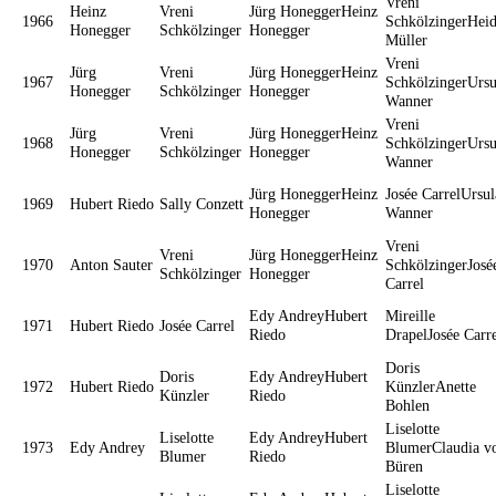
Vreni
Heinz
Vreni
Jürg HoneggerHeinz
1966
SchkölzingerHeid
Honegger
Schkölzinger
Honegger
Müller
Vreni
Jürg
Vreni
Jürg HoneggerHeinz
1967
SchkölzingerUrsu
Honegger
Schkölzinger
Honegger
Wanner
Vreni
Jürg
Vreni
Jürg HoneggerHeinz
1968
SchkölzingerUrsu
Honegger
Schkölzinger
Honegger
Wanner
Jürg HoneggerHeinz
Josée CarrelUrsul
1969
Hubert Riedo
Sally Conzett
Honegger
Wanner
Vreni
Vreni
Jürg HoneggerHeinz
1970
Anton Sauter
SchkölzingerJosé
Schkölzinger
Honegger
Carrel
Edy AndreyHubert
Mireille
1971
Hubert Riedo
Josée Carrel
Riedo
DrapelJosée Carr
Doris
Doris
Edy AndreyHubert
1972
Hubert Riedo
KünzlerAnette
Künzler
Riedo
Bohlen
Liselotte
Liselotte
Edy AndreyHubert
1973
Edy Andrey
BlumerClaudia v
Blumer
Riedo
Büren
Liselotte