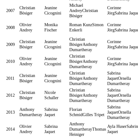
Michael
Christian
Jeanine
Corinne
2007
AndreyChristian
Bösiger
Cicognini
JörgSabrina Jaqu
Bösiger
Olivier
Monika
Roman KunzSimon
Corinne
2008
Andrey
Fischer
Enkerli
JörgSabrina Jaqu
Christian
Christian
Jeanine
Corinne
2009
BösigerAnthony
Bösiger
Cicognini
JörgSabrina Jaqu
Dumartheray
Christian
Olivier
Jeanine
Corinne
2010
BösigerAnthony
Andrey
Cicognini
JörgSabrina Jaqu
Dumartheray
Christian
Sabrina
Christian
Jeanine
2011
BösigerAnthony
JaquetOrnella
Bösiger
Cicognini
Dumartheray
Dumartheray
Christian
Sabrina
Christian
Nicole
2012
BösigerAnthony
JaquetOrnella
Bösiger
Schaller
Dumartheray
Dumartheray
Sabrina
Anthony
Sabrina
Florian
2013
JaquetOrnella
Dumartheray
Jaquet
SchmidGilles Tripet
Dumartheray
Anthony
Olivier
Sabrina
Ayla HuserSabrin
2014
DumartherayThomas
Andrey
Jaquet
Jaquet
Heiniger