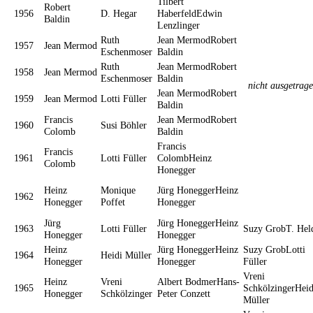
Tilbert
Robert
1956
D. Hegar
HaberfeldEdwin
Baldin
Lenzlinger
Ruth
Jean MermodRobert
1957
Jean Mermod
Eschenmoser
Baldin
Ruth
Jean MermodRobert
1958
Jean Mermod
Eschenmoser
Baldin
nicht ausgetrag
Jean MermodRobert
1959
Jean Mermod
Lotti Füller
Baldin
Francis
Jean MermodRobert
1960
Susi Böhler
Colomb
Baldin
Francis
Francis
1961
Lotti Füller
ColombHeinz
Colomb
Honegger
Heinz
Monique
Jürg HoneggerHeinz
1962
Honegger
Poffet
Honegger
Jürg
Jürg HoneggerHeinz
1963
Lotti Füller
Suzy GrobT. Hel
Honegger
Honegger
Heinz
Jürg HoneggerHeinz
Suzy GrobLotti
1964
Heidi Müller
Honegger
Honegger
Füller
Vreni
Heinz
Vreni
Albert BodmerHans-
1965
SchkölzingerHeid
Honegger
Schkölzinger
Peter Conzett
Müller