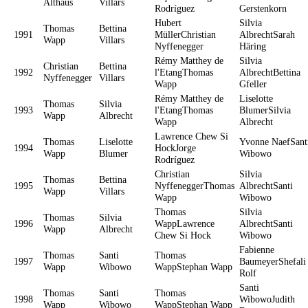
Althaus
Villars
Rodríguez
Gerstenkorn
Hubert
Silvia
Thomas
Bettina
1991
MüllerChristian
AlbrechtSarah
Wapp
Villars
Nyffenegger
Häring
Rémy Matthey de
Silvia
Christian
Bettina
1992
l'EtangThomas
AlbrechtBettina
Nyffenegger
Villars
Wapp
Gfeller
Rémy Matthey de
Liselotte
Thomas
Silvia
1993
l'EtangThomas
BlumerSilvia
Wapp
Albrecht
Wapp
Albrecht
Lawrence Chew Si
Thomas
Liselotte
Yvonne NaefSant
1994
HockJorge
Wapp
Blumer
Wibowo
Rodríguez
Christian
Silvia
Thomas
Bettina
1995
NyffeneggerThomas
AlbrechtSanti
Wapp
Villars
Wapp
Wibowo
Thomas
Silvia
Thomas
Silvia
1996
WappLawrence
AlbrechtSanti
Wapp
Albrecht
Chew Si Hock
Wibowo
Fabienne
Thomas
Santi
Thomas
1997
BaumeyerShefali
Wapp
Wibowo
WappStephan Wapp
Rolf
Santi
Thomas
Santi
Thomas
1998
WibowoJudith
Wapp
Wibowo
WappStephan Wapp