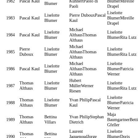
1982
Pascal Kaul
KuhnertPaolo di
BlumerMireille
Blumer
Paoli
Drapel
Liselotte
Liselotte
Pierre DubouxPascal
1983
Pascal Kaul
BlumerMireille
Blumer
Kaul
Drapel
Michael
Liselotte
Liselotte
1984
Pascal Kaul
AlthausThomas
Blumer
BlumerRita Lutz
Althaus
Michael
Pierre
Liselotte
Liselotte
1985
AlthausThomas
Duboux
Blumer
BlumerRita Lutz
Althaus
Michael
Liselotte
Liselotte
1986
Pascal Kaul
AlthausThomas
BlumerPatricia
Blumer
Althaus
Werner
Hubert
Thomas
Liselotte
Liselotte
1987
MüllerWerner
Althaus
Blumer
BlumerRita Lutz
Riesen
Liselotte
Thomas
Liselotte
Yvan PhilipPascal
1988
BlumerPatricia
Althaus
Blumer
Kaul
Werner
Maja
Thomas
Bettina
Yvan PhilipStephan
1989
BaumgartnerBett
Althaus
Villars
Dietrich
Gfeller
Laurent
Liselotte
Thomas
Bettina
1990
JaquenoudJorge
BlumerDoris