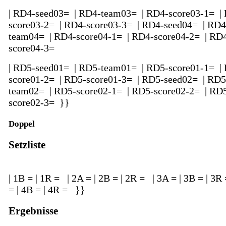
| RD4-seed03= | RD4-team03= | RD4-score03-1= |
score03-2= | RD4-score03-3= | RD4-seed04= | RD4
team04= | RD4-score04-1= | RD4-score04-2= | RD
score04-3=
| RD5-seed01= | RD5-team01= | RD5-score01-1= |
score01-2= | RD5-score01-3= | RD5-seed02= | RD5
team02= | RD5-score02-1= | RD5-score02-2= | RD
score02-3= }}
Doppel
Setzliste
| 1B = | 1R = | 2A = | 2B = | 2R = | 3A = | 3B = | 3R
= | 4B = | 4R = }}
Ergebnisse