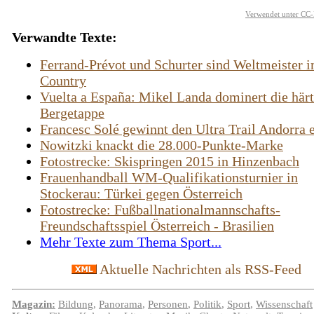
Verwendet unter CC-
Verwandte Texte:
Ferrand-Prévot und Schurter sind Weltmeister 
Country
Vuelta a España: Mikel Landa dominert die härt
Bergetappe
Francesc Solé gewinnt den Ultra Trail Andorra 
Nowitzki knackt die 28.000-Punkte-Marke
Fotostrecke: Skispringen 2015 in Hinzenbach
Frauenhandball WM-Qualifikationsturnier in
Stockerau: Türkei gegen Österreich
Fotostrecke: Fußballnationalmannschafts-
Freundschaftsspiel Österreich - Brasilien
Mehr Texte zum Thema Sport...
Aktuelle Nachrichten als RSS-Feed
Magazin:
Bildung
,
Panorama
,
Personen
,
Politik
,
Sport
,
Wissenschaft