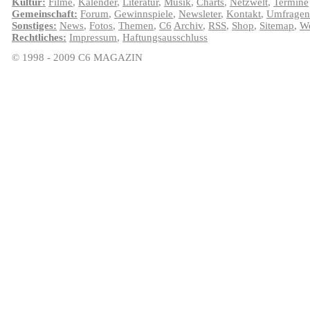
Kultur:
Filme
,
Kalender
,
Literatur
,
Musik
,
Charts
,
Netzwelt
,
Termine
Gemeinschaft:
Forum
,
Gewinnspiele
,
Newsleter
,
Kontakt
,
Umfragen
Sonstiges:
News
,
Fotos
,
Themen
,
C6
Archiv
,
RSS
,
Shop
,
Sitemap
,
We
Rechtliches:
Impressum
,
Haftungsausschluss
© 1998 - 2009 C6 MAGAZIN