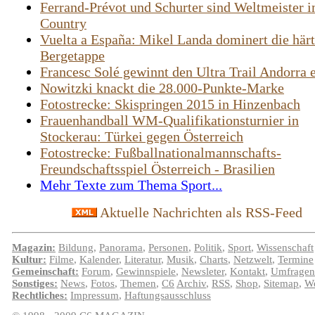
Ferrand-Prévot und Schurter sind Weltmeister 
Country
Vuelta a España: Mikel Landa dominert die härt
Bergetappe
Francesc Solé gewinnt den Ultra Trail Andorra 
Nowitzki knackt die 28.000-Punkte-Marke
Fotostrecke: Skispringen 2015 in Hinzenbach
Frauenhandball WM-Qualifikationsturnier in
Stockerau: Türkei gegen Österreich
Fotostrecke: Fußballnationalmannschafts-
Freundschaftsspiel Österreich - Brasilien
Mehr Texte zum Thema Sport...
Aktuelle Nachrichten als RSS-Feed
Magazin:
Bildung
,
Panorama
,
Personen
,
Politik
,
Sport
,
Wissenschaft
Kultur:
Filme
,
Kalender
,
Literatur
,
Musik
,
Charts
,
Netzwelt
,
Termine
Gemeinschaft:
Forum
,
Gewinnspiele
,
Newsleter
,
Kontakt
,
Umfragen
Sonstiges:
News
,
Fotos
,
Themen
,
C6
Archiv
,
RSS
,
Shop
,
Sitemap
,
We
Rechtliches:
Impressum
,
Haftungsausschluss