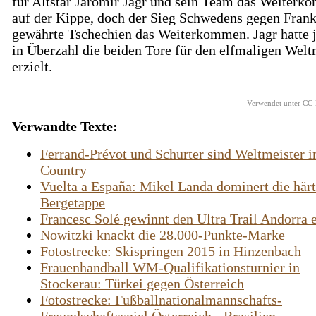
für Altstar Jaromír Jágr und sein Team das Weiter
auf der Kippe, doch der Sieg Schwedens gegen Frank
gewährte Tschechien das Weiterkommen. Jagr hatte 
in Überzahl die beiden Tore für den elfmaligen Welt
erzielt.
Verwendet unter CC-
Verwandte Texte:
Ferrand-Prévot und Schurter sind Weltmeister 
Country
Vuelta a España: Mikel Landa dominert die härt
Bergetappe
Francesc Solé gewinnt den Ultra Trail Andorra 
Nowitzki knackt die 28.000-Punkte-Marke
Fotostrecke: Skispringen 2015 in Hinzenbach
Frauenhandball WM-Qualifikationsturnier in
Stockerau: Türkei gegen Österreich
Fotostrecke: Fußballnationalmannschafts-