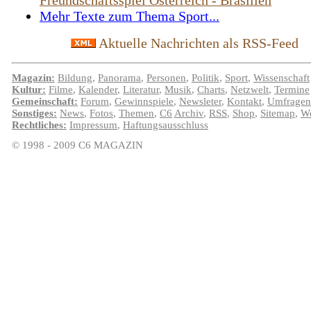
Freundschaftsspiel Österreich - Brasilien
Mehr Texte zum Thema Sport...
Aktuelle Nachrichten als RSS-Feed
Magazin:
Bildung
,
Panorama
,
Personen
,
Politik
,
Sport
,
Wissenschaft
Kultur:
Filme
,
Kalender
,
Literatur
,
Musik
,
Charts
,
Netzwelt
,
Termine
Gemeinschaft:
Forum
,
Gewinnspiele
,
Newsleter
,
Kontakt
,
Umfragen
Sonstiges:
News
,
Fotos
,
Themen
,
C6
Archiv
,
RSS
,
Shop
,
Sitemap
,
We
Rechtliches:
Impressum
,
Haftungsausschluss
© 1998 - 2009 C6 MAGAZIN