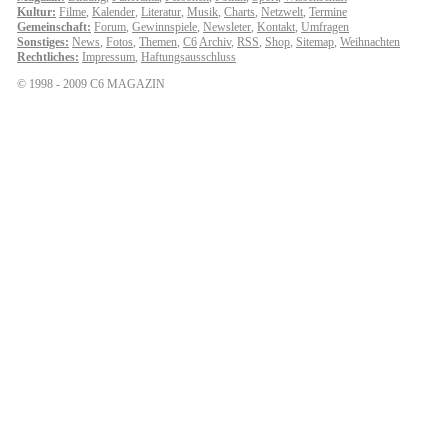
Kultur:
Filme
,
Kalender
,
Literatur
,
Musik
,
Charts
,
Netzwelt
,
Termine
Gemeinschaft:
Forum
,
Gewinnspiele
,
Newsleter
,
Kontakt
,
Umfragen
Sonstiges:
News
,
Fotos
,
Themen
,
C6
Archiv
,
RSS
,
Shop
,
Sitemap
,
Weihnachten
Rechtliches:
Impressum
,
Haftungsausschluss
© 1998 - 2009 C6 MAGAZIN