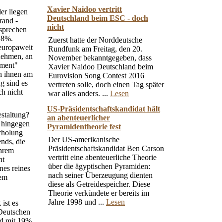
Xavier Naidoo vertritt
er liegen
Deutschland beim ESC - doch
rand -
nicht
tsprechen
 8%.
Zuerst hatte der Norddeutsche
europaweit
Rundfunk am Freitag, den 20.
nehmen, an
November bekanntgegeben, dass
nment"
Xavier Naidoo Deutschland beim
n ihnen am
Eurovision Song Contest 2016
g sind es
vertreten solle, doch einen Tag später
ch nicht
war alles anders. ...
Lesen
US-Präsidentschaftskandidat hält
staltung?
an abenteuerlicher
 hingegen
Pyramidentheorie fest
rholung
Der US-amerikanische
nds, die
Präsidentschaftskandidat Ben Carson
ihrem
vertritt eine abenteuerliche Theorie
nt
über die ägyptischen Pyramiden:
nes reines
nach seiner Überzeugung dienten
nem
diese als Getreidespeicher. Diese
Theorie verkündete er bereits im
Jahre 1998 und ...
Lesen
ist es
 Deutschen
nd mit 19%