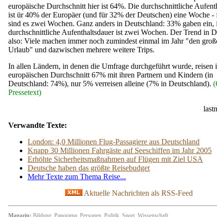
europäische Durchschnitt hier ist 64%. Die durchschnittliche Aufent
ist ür 40% der Europäer (und für 32% der Deutschen) eine Woche -
sind es zwei Wochen. Ganz anders in Deutschland: 33% gaben ein, 
durchschnittliche Aufenthaltsdauer ist zwei Wochen. Der Trend in 
also: Viele machen immer noch zumindest einmal im Jahr "den groß
Urlaub" und dazwischen mehrere weitere Trips.
In allen Ländern, in denen die Umfrage durchgeführt wurde, reisen 
europäischen Durchschnitt 67% mit ihren Partnern und Kindern (in
Deutschland: 74%), nur 5% verreisen alleine (7% in Deutschland).
(
Pressetext)
last
Verwandte Texte:
London: 4,0 Millionen Flug-Passagiere aus Deutschland
Knapp 30 Millionen Fahrgäste auf Seeschiffen im Jahr 2005
Erhöhte Sicherheitsmaßnahmen auf Flügen mit Ziel USA
Deutsche haben das größte Reisebudget
Mehr Texte zum Thema Reise...
Aktuelle Nachrichten als RSS-Feed
Magazin:
Bildung
,
Panorama
,
Personen
,
Politik
,
Sport
,
Wissenschaft