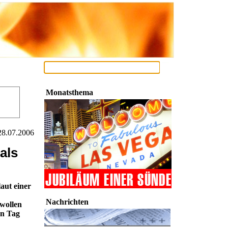
Monatsthema
28.07.2006
als
aut einer
Nachrichten
 wollen
en Tag