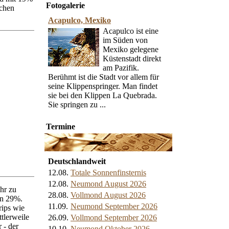
Fotogalerie
schen
Acapulco, Mexiko
Acapulco ist eine
im Süden von
Mexiko gelegene
Küstenstadt direkt
am Pazifik.
Berühmt ist die Stadt vor allem für
seine Klippenspringer. Man findet
sie bei den Klippen La Quebrada.
Sie springen zu ...
Termine
Deutschlandweit
12.08.
Totale Sonnenfinsternis
12.08.
Neumond August 2026
hr zu
28.08.
Vollmond August 2026
on 29%.
11.09.
Neumond September 2026
rips wie
tlerweile
26.09.
Vollmond September 2026
 - der
10.10.
Neumond Oktober 2026