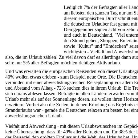
Lediglich 7% der Befragten aller Länd
am liebsten den ganzen Tag nur am St
diesem europäischen Durchschnitt en
die deutschen Urlauber fast genau mit
Demgegenüber sagten acht von zehn 
und auch in Deutschland, "Viel unter
den Strand gehen, Shoppen, Entertai
sowie "Kultur" und "Entdecken" seie
wichtigsten - Vielfalt und Abwechslun
also, die im Urlaub zählen! Zu viel davon darf es allerdings dann au
sein: nur 5% aller Befragten möchten richtigen Aktivurlaub.
Und was erwarten die europäischen Reisenden von dieser Urlaubsge
40% wollen etwas erleben - zum Beispiel neue Orte. Die Deutschen
verbinden mit einer abwechslungsreichen Reiseplanung vor allem E
und Abstand vom Alltag - 72% suchen dies in ihrem Urlaub. Die Tre
sich daraus ablesen lassen: Befragte in allen Ländern erwarten von 
Urlaub mehr als auf der Sonnenliege dösen, sie wollen ihren Horizo
erweitern. Vorbei also die Zeiten, in denen Erholung das Ergebnis ei
Strandurlaubs war - gerade die Deutschen relaxen am besten bei ei
abwechslungsreichen Urlaub.
Vielfalt und Abwechslung - mit diesen Urlaubswünschen im Gepäck 
keine Überraschung, dass für 49% aller Befragten und für 38% der
das Reiseziel den größten Einfluss auf die Wahl des Urlaubs hat. U