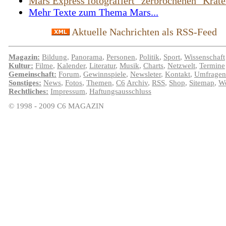
Mars Express fotografiert "zerbrochenen" Krate
Mehr Texte zum Thema Mars...
Aktuelle Nachrichten als RSS-Feed
Magazin:
Bildung
,
Panorama
,
Personen
,
Politik
,
Sport
,
Wissenschaft
Kultur:
Filme
,
Kalender
,
Literatur
,
Musik
,
Charts
,
Netzwelt
,
Termine
Gemeinschaft:
Forum
,
Gewinnspiele
,
Newsleter
,
Kontakt
,
Umfragen
Sonstiges:
News
,
Fotos
,
Themen
,
C6
Archiv
,
RSS
,
Shop
,
Sitemap
,
We
Rechtliches:
Impressum
,
Haftungsausschluss
© 1998 - 2009 C6 MAGAZIN