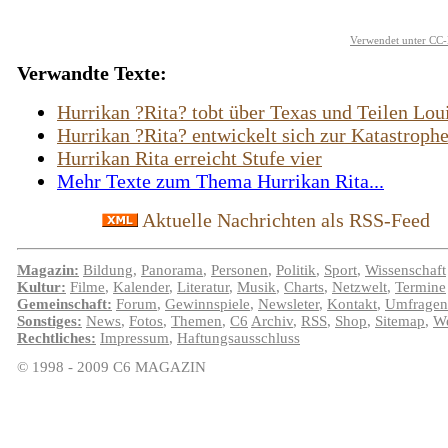
Verwendet unter CC-
Verwandte Texte:
Hurrikan ?Rita? tobt über Texas und Teilen Lou
Hurrikan ?Rita? entwickelt sich zur Katastroph
Hurrikan Rita erreicht Stufe vier
Mehr Texte zum Thema Hurrikan Rita...
Aktuelle Nachrichten als RSS-Feed
Magazin:
Bildung
,
Panorama
,
Personen
,
Politik
,
Sport
,
Wissenschaft
Kultur:
Filme
,
Kalender
,
Literatur
,
Musik
,
Charts
,
Netzwelt
,
Termine
Gemeinschaft:
Forum
,
Gewinnspiele
,
Newsleter
,
Kontakt
,
Umfragen
Sonstiges:
News
,
Fotos
,
Themen
,
C6
Archiv
,
RSS
,
Shop
,
Sitemap
,
We
Rechtliches:
Impressum
,
Haftungsausschluss
© 1998 - 2009 C6 MAGAZIN