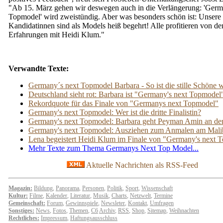
"Ab 15. März gehen wir deswegen auch in die Verlängerung: 'Germ
Topmodel' wird zweistündig. Aber was besonders schön ist: Unsere
Kandidatinnen sind als Models heiß begehrt! Alle profitieren von de
Erfahrungen mit Heidi Klum."
Verwandte Texte:
Germany´s next Topmodel Barbara - So ist die stille Schöne w
Deutschland sieht rot: Barbara ist "Germany's next Topmodel
Rekordquote für das Finale von "Germanys next Topmodel"
Germany's next Topmodel: Wer ist die dritte Finalistin?
Germany's next Topmodel: Barbara geht Peyman Amin an de
Germany's next Topmodel: Ausziehen zum Anmalen am Mal
Lena begeistert Heidi Klum im Finale von "Germany's next 
Mehr Texte zum Thema Germanys Next Top Model...
Aktuelle Nachrichten als RSS-Feed
Magazin:
Bildung
,
Panorama
,
Personen
,
Politik
,
Sport
,
Wissenschaft
Kultur:
Filme
,
Kalender
,
Literatur
,
Musik
,
Charts
,
Netzwelt
,
Termine
Gemeinschaft:
Forum
,
Gewinnspiele
,
Newsleter
,
Kontakt
,
Umfragen
Sonstiges:
News
,
Fotos
,
Themen
,
C6
Archiv
,
RSS
,
Shop
,
Sitemap
,
Weihnachten
Rechtliches:
Impressum
,
Haftungsausschluss