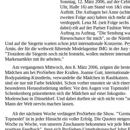
Sonntag, 12. März 2006, auf der Cebi
Uhr, Halle 16) am Stand von 1&1 ein
Auftritt. Die Anfragen bei Anne (schi
zweiten Folge aus) haben sich mehr al
verdoppelt. Lena M. (seit Folge sechs
dabei) eilt auf der Pariser Fashion We
Auftrag zu Auftrag. "Die Sendung wa
Riesenchance für mich", so die Nürnb
Und auf die Siegerin warten schon jetzt internationale Konzerne. P
Amin, der für die weltweit führende Modelagentur IMG in der Jury s
"Trotzdem die Siegerin noch nicht feststeht, wollen mehrere internat
Markenartikler mit ihr arbeiten."
Am vergangenen Mittwoch, den 8. März 2006, zeigten die beste
Mädchen am bei ProSieben ihre Krallen. Joanne Gair, internationale
Bodypainting-Künstlerin, verwandelte die Mädchen in Raubkatzen.
sind sie nur mit Farbe bekleidet. Schon vorher mussten sie sich einer
besonderen Herausforderung stellen: Vor den Augen von Topmodel
Schenkenberg präsentierten sich die Mädchen auf einer Inkognito-
Modenschau in Düsseldorf. Und dabei durften sie sich nicht vom "s
Mann der Welt nervös machen lassen.
Ab der nächsten Woche verlängert ProSieben die Show. "'Germ
Topmodel' ist in jeder Hinsicht ein voller Erfolg. Die Quoten steige
Woche zu Woche, von unseren Zuschauern bekommen wir jede Me
positives Feedback", freut sich ProSieben-Unterhaltungschef Jobst 