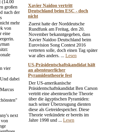
t (14.00
Xavier Naidoo vertritt
en großen
Deutschland beim ESC - doch
ed nach der
nicht
s
 nicht mehr
Zuerst hatte der Norddeutsche
ek von
Rundfunk am Freitag, den 20.
r eine
November bekanntgegeben, dass
ergerin.
Xavier Naidoo Deutschland beim
eyman
Eurovision Song Contest 2016
itzt:
vertreten solle, doch einen Tag später
ionale
war alles anders. ...
Lesen
US-Präsidentschaftskandidat hält
n vier
an abenteuerlicher
Pyramidentheorie fest
 Und dabei
Der US-amerikanische
Präsidentschaftskandidat Ben Carson
 Marcus
vertritt eine abenteuerliche Theorie
über die ägyptischen Pyramiden:
chönsten"
nach seiner Überzeugung dienten
diese als Getreidespeicher. Diese
Theorie verkündete er bereits im
any's next
Jahre 1998 und ...
Lesen
n von
nge
Benthues.