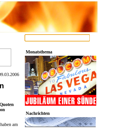
Monatsthema
09.03.2006
en
 Quoten
von
Nachrichten
e haben am