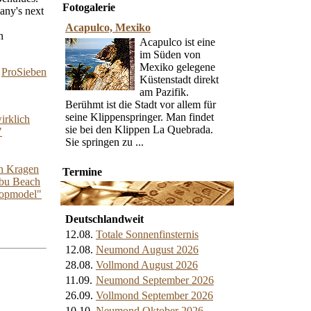
Fotogalerie
any's next
Acapulco, Mexiko
n
Acapulco ist eine
im Süden von
Mexiko gelegene
ProSieben
Küstenstadt direkt
am Pazifik.
Berühmt ist die Stadt vor allem für
seine Klippenspringer. Man findet
irklich
sie bei den Klippen La Quebrada.
"
Sie springen zu ...
n Kragen
Termine
ibu Beach
Topmodel"
Deutschlandweit
12.08.
Totale Sonnenfinsternis
12.08.
Neumond August 2026
28.08.
Vollmond August 2026
11.09.
Neumond September 2026
26.09.
Vollmond September 2026
10.10.
Neumond Oktober 2026