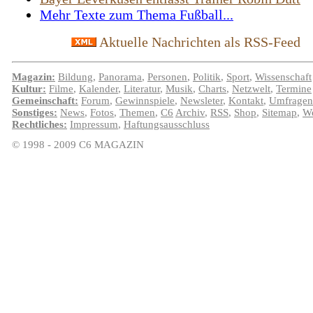
Mehr Texte zum Thema Fußball...
Aktuelle Nachrichten als RSS-Feed
Magazin:
Bildung
,
Panorama
,
Personen
,
Politik
,
Sport
,
Wissenschaft
Kultur:
Filme
,
Kalender
,
Literatur
,
Musik
,
Charts
,
Netzwelt
,
Termine
Gemeinschaft:
Forum
,
Gewinnspiele
,
Newsleter
,
Kontakt
,
Umfragen
Sonstiges:
News
,
Fotos
,
Themen
,
C6
Archiv
,
RSS
,
Shop
,
Sitemap
,
We
Rechtliches:
Impressum
,
Haftungsausschluss
© 1998 - 2009 C6 MAGAZIN