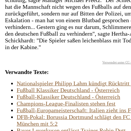
schuldig, sagte Manager Michael Preetz. "Der Schied
hat die Mannschaft nicht wegen des Fußballs auf den
zurückgeführt, sondern nur auf Bitten der Polizei, u
Eskalation - man hat von einem Blutbad gesprochen 
verhindern... Gestern ging es nur darum, Schlimmere
den deutschen Fußball zu verhindern", sagte Hertha
Schickhardt: "Die Spieler saßen leichenblass mit To
in der Kabine."
Verwendet unter CC-
Verwandte Texte:
Nationalspieler Philipp Lahm kündigt Rücktritt
Fußball Klassiker Deutschland - Österreich
Fußball-Klassiker Deutschland - Österreich
Champions-League-Finalisten stehen fest
Fußball-Europameisterschaft: Italien zieht ins F
DFB-Pokal: Borussia Dortmund schlägt den FC
München mit 5:2
Bayer Leverkusen entlässt Trainer Robin Dutt