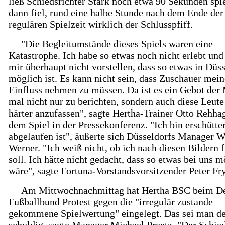
ließ Schiedsrichter Stark noch etwa 90 Sekunden spi
dann fiel, rund eine halbe Stunde nach dem Ende der
regulären Spielzeit wirklich der Schlusspfiff.
"Die Begleitumstände dieses Spiels waren eine
Katastrophe. Ich habe so etwas noch nicht erlebt und
mir überhaupt nicht vorstellen, dass so etwas in Düs
möglich ist. Es kann nicht sein, dass Zuschauer mein
Einfluss nehmen zu müssen. Da ist es ein Gebot der
mal nicht nur zu berichten, sondern auch diese Leut
härter anzufassen", sagte Hertha-Trainer Otto Rehha
dem Spiel in der Pressekonferenz. "Ich bin erschütte
abgelaufen ist", äußerte sich Düsseldorfs Manager W
Werner. "Ich weiß nicht, ob ich nach diesen Bildern f
soll. Ich hätte nicht gedacht, dass so etwas bei uns 
wäre", sagte Fortuna-Vorstandsvorsitzender Peter Fr
Am Mittwochnachmittag hat Hertha BSC beim D
Fußballbund Protest gegen die "irregulär zustande
gekommene Spielwertung" eingelegt. Das sei man d