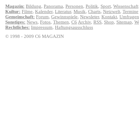
Magazin:
Bildung
,
Panorama
,
Personen
,
Politik
,
Sport
,
Wissenschaft
Kultur:
Filme
,
Kalender
,
Literatur
,
Musik
,
Charts
,
Netzwelt
,
Termine
Gemeinschaft:
Forum
,
Gewinnspiele
,
Newsleter
,
Kontakt
,
Umfragen
Sonstiges:
News
,
Fotos
,
Themen
,
C6
Archiv
,
RSS
,
Shop
,
Sitemap
,
We
Rechtliches:
Impressum
,
Haftungsausschluss
© 1998 - 2009 C6 MAGAZIN