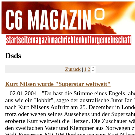
Dsds
Zurück
|
1
2
3
Kurt Nilsen wurde "Superstar weltweit"
02.01.2004 - "Du hast die Stimme eines Engels, abe
aus wie ein Hobbit", sagte der australische Juror Ian
nach Kurt Nilsens Auftritt am 25. Dezember in Lond
trotz oder wegen seines Aussehens und der Superzah
eroberte Kurt weltweit die Herzen. Die Zuschauer w
den zweifachen Vater und Klempner aus Norwegen 
Welt-Superstar. Mit 106 Punkten gewann Kurt Nilsen