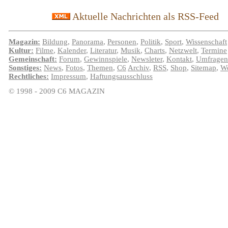
Aktuelle Nachrichten als RSS-Feed
Magazin:
Bildung
,
Panorama
,
Personen
,
Politik
,
Sport
,
Wissenschaft
Kultur:
Filme
,
Kalender
,
Literatur
,
Musik
,
Charts
,
Netzwelt
,
Termine
Gemeinschaft:
Forum
,
Gewinnspiele
,
Newsleter
,
Kontakt
,
Umfragen
Sonstiges:
News
,
Fotos
,
Themen
,
C6
Archiv
,
RSS
,
Shop
,
Sitemap
,
We
Rechtliches:
Impressum
,
Haftungsausschluss
© 1998 - 2009 C6 MAGAZIN