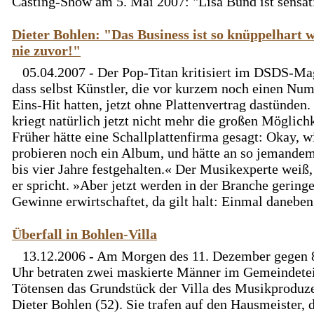
Casting-Show am 5. Mai 2007: "Lisa Bund ist sensatio
Dieter Bohlen: "Das Business ist so knüppelhart 
nie zuvor!"
05.04.2007 - Der Pop-Titan kritisiert im DSDS-Ma
dass selbst Künstler, die vor kurzem noch einen Nu
Eins-Hit hatten, jetzt ohne Plattenvertrag dastünden
kriegt natürlich jetzt nicht mehr die großen Möglich
Früher hätte eine Schallplattenfirma gesagt: Okay, w
probieren noch ein Album, und hätte an so jemandem
bis vier Jahre festgehalten.« Der Musikexperte weiß
er spricht. »Aber jetzt werden in der Branche gering
Gewinne erwirtschaftet, da gilt halt: Einmal daneben 
Überfall in Bohlen-Villa
13.12.2006 - Am Morgen des 11. Dezember gegen 
Uhr betraten zwei maskierte Männer im Gemeindete
Tötensen das Grundstück der Villa des Musikproduz
Dieter Bohlen (52). Sie trafen auf den Hausmeister, 