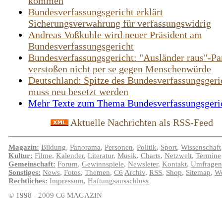
kommen
Bundesverfassungsgericht erklärt
Sicherungsverwahrung für verfassungswidrig
Andreas Voßkuhle wird neuer Präsident am
Bundesverfassungsgericht
Bundesverfassungsgericht: "Ausländer raus"-Pa
verstoßen nicht per se gegen Menschenwürde
Deutschland: Spitze des Bundesverfassungsgeri
muss neu besetzt werden
Mehr Texte zum Thema Bundesverfassungsgeric
Aktuelle Nachrichten als RSS-Feed
Magazin:
Bildung
,
Panorama
,
Personen
,
Politik
,
Sport
,
Wissenschaft
Kultur:
Filme
,
Kalender
,
Literatur
,
Musik
,
Charts
,
Netzwelt
,
Termine
Gemeinschaft:
Forum
,
Gewinnspiele
,
Newsleter
,
Kontakt
,
Umfragen
Sonstiges:
News
,
Fotos
,
Themen
,
C6
Archiv
,
RSS
,
Shop
,
Sitemap
,
We
Rechtliches:
Impressum
,
Haftungsausschluss
© 1998 - 2009 C6 MAGAZIN