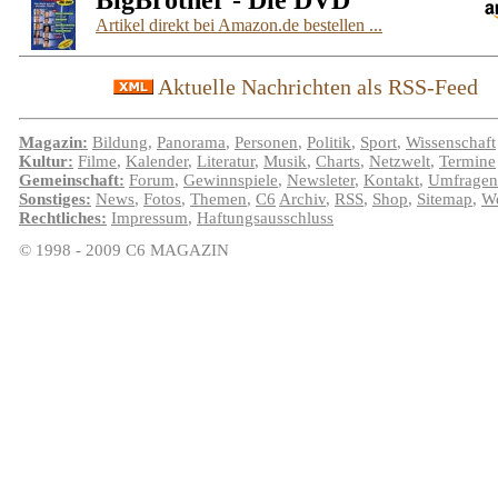
BigBrother - Die DVD
Artikel direkt bei Amazon.de bestellen ...
Aktuelle Nachrichten als RSS-Feed
Magazin:
Bildung
,
Panorama
,
Personen
,
Politik
,
Sport
,
Wissenschaft
Kultur:
Filme
,
Kalender
,
Literatur
,
Musik
,
Charts
,
Netzwelt
,
Termine
Gemeinschaft:
Forum
,
Gewinnspiele
,
Newsleter
,
Kontakt
,
Umfragen
Sonstiges:
News
,
Fotos
,
Themen
,
C6
Archiv
,
RSS
,
Shop
,
Sitemap
,
We
Rechtliches:
Impressum
,
Haftungsausschluss
© 1998 - 2009 C6 MAGAZIN