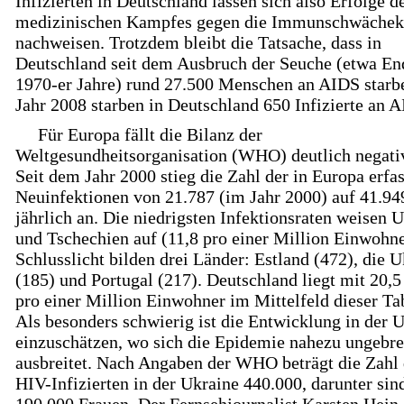
Infizierten in Deutschland lassen sich also Erfolge d
medizinischen Kampfes gegen die Immunschwächek
nachweisen. Trotzdem bleibt die Tatsache, dass in
Deutschland seit dem Ausbruch der Seuche (etwa En
1970-er Jahre) rund 27.500 Menschen an AIDS starb
Jahr 2008 starben in Deutschland 650 Infizierte an 
Für Europa fällt die Bilanz der
Weltgesundheitsorganisation (WHO) deutlich negativ
Seit dem Jahr 2000 stieg die Zahl der in Europa erfa
Neuinfektionen von 21.787 (im Jahr 2000) auf 41.94
jährlich an. Die niedrigsten Infektionsraten weisen 
und Tschechien auf (11,8 pro einer Million Einwohne
Schlusslicht bilden drei Länder: Estland (472), die 
(185) und Portugal (217). Deutschland liegt mit 20,5
pro einer Million Einwohner im Mittelfeld dieser Tab
Als besonders schwierig ist die Entwicklung in der 
einzuschätzen, wo sich die Epidemie nahezu ungebr
ausbreitet. Nach Angaben der WHO beträgt die Zahl 
HIV-Infizierten in der Ukraine 440.000, darunter sin