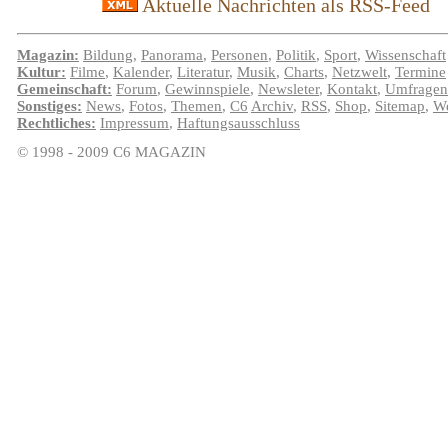
Aktuelle Nachrichten als RSS-Feed
Magazin:
Bildung
,
Panorama
,
Personen
,
Politik
,
Sport
,
Wissenschaft
Kultur:
Filme
,
Kalender
,
Literatur
,
Musik
,
Charts
,
Netzwelt
,
Termine
Gemeinschaft:
Forum
,
Gewinnspiele
,
Newsleter
,
Kontakt
,
Umfragen
Sonstiges:
News
,
Fotos
,
Themen
,
C6
Archiv
,
RSS
,
Shop
,
Sitemap
,
We
Rechtliches:
Impressum
,
Haftungsausschluss
© 1998 - 2009 C6 MAGAZIN