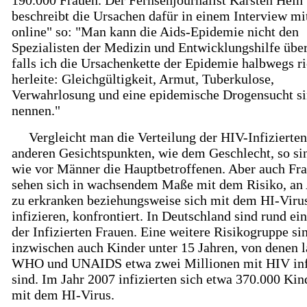
190.000 Frauen. Der Fernsehjournalist Karsten Hein
beschreibt die Ursachen dafür in einem Interview mi
online" so: "Man kann die Aids-Epidemie nicht den
Spezialisten der Medizin und Entwicklungshilfe über
falls ich die Ursachenkette der Epidemie halbwegs ri
herleite: Gleichgültigkeit, Armut, Tuberkulose,
Verwahrlosung und eine epidemische Drogensucht si
nennen."
Vergleicht man die Verteilung der HIV-Infizierte
anderen Gesichtspunkten, wie dem Geschlecht, so si
wie vor Männer die Hauptbetroffenen. Aber auch Fr
sehen sich in wachsendem Maße mit dem Risiko, an
zu erkranken beziehungsweise sich mit dem HI-Viru
infizieren, konfrontiert. In Deutschland sind rund ei
der Infizierten Frauen. Eine weitere Risikogruppe si
inzwischen auch Kinder unter 15 Jahren, von denen l
WHO und UNAIDS etwa zwei Millionen mit HIV inf
sind. Im Jahr 2007 infizierten sich etwa 370.000 Kin
mit dem HI-Virus.