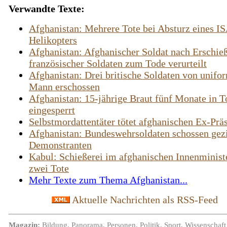
Verwandte Texte:
Afghanistan: Mehrere Tote bei Absturz eines I
Helikopters
Afghanistan: Afghanischer Soldat nach Erschie
französischer Soldaten zum Tode verurteilt
Afghanistan: Drei britische Soldaten von unifo
Mann erschossen
Afghanistan: 15-jährige Braut fünf Monate in To
eingesperrt
Selbstmordattentäter tötet afghanischen Ex-Prä
Afghanistan: Bundeswehrsoldaten schossen gezi
Demonstranten
Kabul: Schießerei im afghanischen Innenminist
zwei Tote
Mehr Texte zum Thema Afghanistan...
Aktuelle Nachrichten als RSS-Feed
Magazin:
Bildung
,
Panorama
,
Personen
,
Politik
,
Sport
,
Wissenschaft