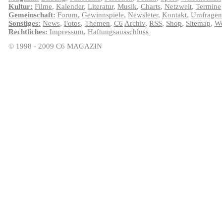
Kultur:
Filme
,
Kalender
,
Literatur
,
Musik
,
Charts
,
Netzwelt
,
Termine
Gemeinschaft:
Forum
,
Gewinnspiele
,
Newsleter
,
Kontakt
,
Umfragen
Sonstiges:
News
,
Fotos
,
Themen
,
C6
Archiv
,
RSS
,
Shop
,
Sitemap
,
We
Rechtliches:
Impressum
,
Haftungsausschluss
© 1998 - 2009 C6 MAGAZIN