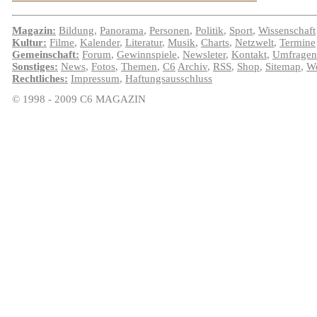
Magazin:
Bildung
,
Panorama
,
Personen
,
Politik
,
Sport
,
Wissenschaft
Kultur:
Filme
,
Kalender
,
Literatur
,
Musik
,
Charts
,
Netzwelt
,
Termine
Gemeinschaft:
Forum
,
Gewinnspiele
,
Newsleter
,
Kontakt
,
Umfragen
Sonstiges:
News
,
Fotos
,
Themen
,
C6
Archiv
,
RSS
,
Shop
,
Sitemap
,
We
Rechtliches:
Impressum
,
Haftungsausschluss
© 1998 - 2009 C6 MAGAZIN