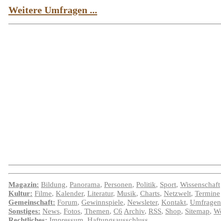
Weitere Umfragen ...
Magazin:
Bildung
,
Panorama
,
Personen
,
Politik
,
Sport
,
Wissenschaft
Kultur:
Filme
,
Kalender
,
Literatur
,
Musik
,
Charts
,
Netzwelt
,
Termine
Gemeinschaft:
Forum
,
Gewinnspiele
,
Newsleter
,
Kontakt
,
Umfragen
Sonstiges:
News
,
Fotos
,
Themen
,
C6
Archiv
,
RSS
,
Shop
,
Sitemap
,
We
Rechtliches:
Impressum
,
Haftungsausschluss