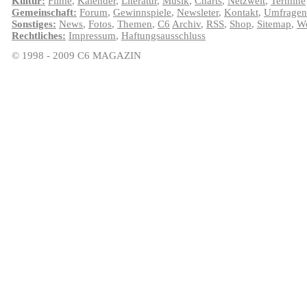
Kultur:
Filme
,
Kalender
,
Literatur
,
Musik
,
Charts
,
Netzwelt
,
Termine
Gemeinschaft:
Forum
,
Gewinnspiele
,
Newsleter
,
Kontakt
,
Umfragen
Sonstiges:
News
,
Fotos
,
Themen
,
C6
Archiv
,
RSS
,
Shop
,
Sitemap
,
We
Rechtliches:
Impressum
,
Haftungsausschluss
© 1998 - 2009 C6 MAGAZIN