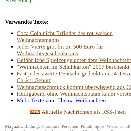
Pressetext)
Verwandte Texte:
Coca Cola nicht Erfinder des rot-weißen
Weihnachtsmanns
Jeder Vierte gibt bis zu 500 Euro für
Weihnachtsgeschenke aus
Gefährliche Spielzeuge unter dem Weihnachts
"Weihnachten im Schuhkarton" 2007 beschenkt
Fast jeder zweite Deutsche gedenkt am 24. De
Christi Geburt
Weihnachtsschmuck kommt überwiegend aus C
Heiligabend ohne Weihnachtsbaum kaum vorste
Mehr Texte zum Thema Weihnachten...
Aktuelle Nachrichten als RSS-Feed
Magazin:
Bildung
,
Panorama
,
Personen
,
Politik
,
Sport
,
Wissenschaft