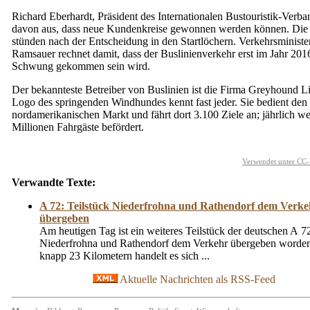
Richard Eberhardt, Präsident des Internationalen Bustouristik-Verba
davon aus, dass neue Kundenkreise gewonnen werden können. Die
stünden nach der Entscheidung in den Startlöchern. Verkehrsministe
Ramsauer rechnet damit, dass der Buslinienverkehr erst im Jahr 2016
Schwung gekommen sein wird.
Der bekannteste Betreiber von Buslinien ist die Firma Greyhound Li
Logo des springenden Windhundes kennt fast jeder. Sie bedient den
nordamerikanischen Markt und fährt dort 3.100 Ziele an; jährlich w
Millionen Fahrgäste befördert.
Verwendet unter CC-
Verwandte Texte:
A 72: Teilstück Niederfrohna und Rathendorf dem Verke
übergeben
Am heutigen Tag ist ein weiteres Teilstück der deutschen A 
Niederfrohna und Rathendorf dem Verkehr übergeben worden
knapp 23 Kilometern handelt es sich ...
Aktuelle Nachrichten als RSS-Feed