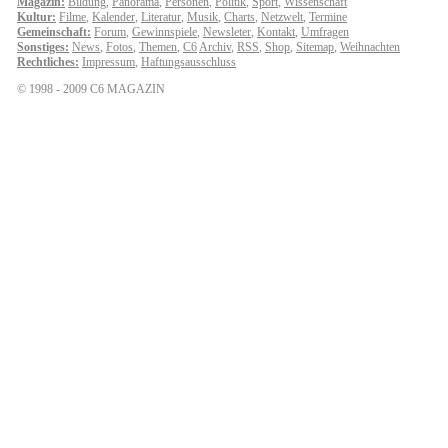
Magazin:
Bildung
,
Panorama
,
Personen
,
Politik
,
Sport
,
Wissenschaft
Kultur:
Filme
,
Kalender
,
Literatur
,
Musik
,
Charts
,
Netzwelt
,
Termine
Gemeinschaft:
Forum
,
Gewinnspiele
,
Newsleter
,
Kontakt
,
Umfragen
Sonstiges:
News
,
Fotos
,
Themen
,
C6
Archiv
,
RSS
,
Shop
,
Sitemap
,
Weihnachten
Rechtliches:
Impressum
,
Haftungsausschluss
© 1998 - 2009 C6 MAGAZIN