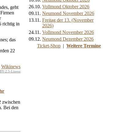
26.10.
Vollmond Oktober 2026
ndes, geht
 Firmen
09.11.
Neumond November 2026
r
13.11.
Freitag der 13. (November
 richtig in
2026)
24.11.
Vollmond November 2026
09.12.
Neumond Dezember 2026
nes; das
Ticket-Shop
|
Weitere Termine
erden 22
Wikinews
BY-2.5-Lizenz
hr
72 zwischen
. Bei den