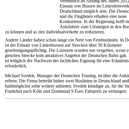
Vermutlich ab Anfang des Jahres 2012
Einsatz von Bussen im Linienfernverk
Deutschland möglich sein. Die Deuts
und die Fluglinien erhalten eine neue
Konkurrenz. In der Regierung hofft m
Autofahrer zum Umsteigen in den B
zu können und so den Individualverkehr zu reduzieren.
Andere Länder haben schon lange ein Netz von Fernbuslinien. In D
ist der Einsatz von Linienbussen auf Strecken über 50 Kilometer
genehmigungspflichtig. Die Lizenzen wurden nur vergeben, wenn es
gleichen Strecke kein attraktives Angebot der Deutschen Bahn gab.
ist lediglich der Nachweis der fachlichen Eignung für eine Erlaubnis
erforderlich.
Michael Svedek, Manager der Deutschen Touring, ist über die Ank
erfreut. Die Firma betreibt bisher zwei Buslinien in Deutschland und
baldmöglichst zehn weitere anbieten. Svedek kündigte an, für die St
Frankfurt nach Köln und Dortmund 9 Euro Fahrpreis zu verlangen.