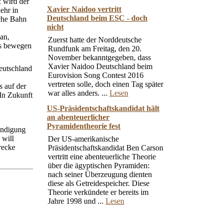
 wird der
Xavier Naidoo vertritt
ehr in
Deutschland beim ESC - doch
che Bahn
nicht
an,
Zuerst hatte der Norddeutsche
us bewegen
Rundfunk am Freitag, den 20.
November bekanntgegeben, dass
Xavier Naidoo Deutschland beim
eutschland
Eurovision Song Contest 2016
vertreten solle, doch einen Tag später
 auf der
war alles anders. ...
Lesen
 In Zukunft
US-Präsidentschaftskandidat hält
an abenteuerlicher
Pyramidentheorie fest
ündigung
 will
Der US-amerikanische
recke
Präsidentschaftskandidat Ben Carson
vertritt eine abenteuerliche Theorie
über die ägyptischen Pyramiden:
nach seiner Überzeugung dienten
diese als Getreidespeicher. Diese
Theorie verkündete er bereits im
Jahre 1998 und ...
Lesen