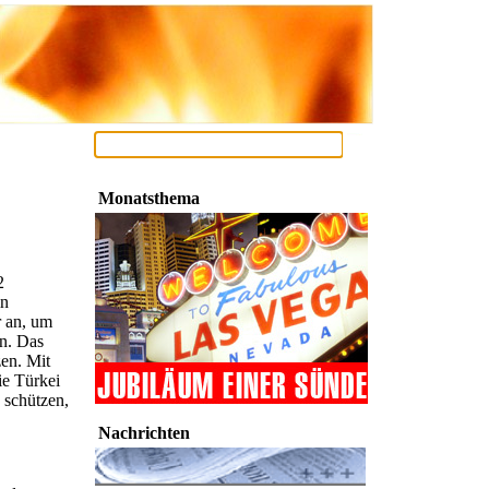
Monatsthema
2
in
r an, um
en. Das
zen. Mit
ie Türkei
 schützen,
Nachrichten