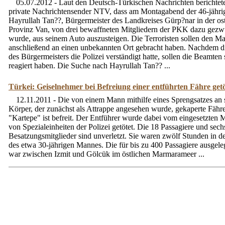
05.07.2012 - Laut den Deutsch-Türkischen Nachrichten berichtet
private Nachrichtensender NTV, dass am Montagabend der 46-jähri
Hayrullah Tan??, Bürgermeister des Landkreises Gürp?nar in der os
Provinz Van, von drei bewaffneten Mitgliedern der PKK dazu gez
wurde, aus seinem Auto auszusteigen. Die Terroristen sollen den M
anschließend an einen unbekannten Ort gebracht haben. Nachdem d
des Bürgermeisters die Polizei verständigt hatte, sollen die Beamten 
reagiert haben. Die Suche nach Hayrullah Tan?? ...
Türkei: Geiselnehmer bei Befreiung einer entführten Fähre getö
12.11.2011 - Die von einem Mann mithilfe eines Sprengsatzes an
Körper, der zunächst als Attrappe angesehen wurde, gekaperte Fähr
"Kartepe" ist befreit. Der Entführer wurde dabei vom eingesetzten M
von Spezialeinheiten der Polizei getötet. Die 18 Passagiere und sech
Besatzungsmitglieder sind unverletzt. Sie waren zwölf Stunden in d
des etwa 30-jährigen Mannes. Die für bis zu 400 Passagiere ausgele
war zwischen Izmit und Gölcük im östlichen Marmarameer ...