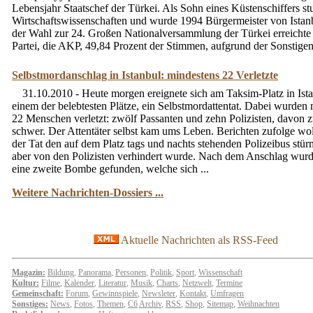
Lebensjahr Staatschef der Türkei. Als Sohn eines Küstenschiffers stu
Wirtschaftswissenschaften und wurde 1994 Bürgermeister von Istan
der Wahl zur 24. Großen Nationalversammlung der Türkei erreichte 
Partei, die AKP, 49,84 Prozent der Stimmen, aufgrund der Sonstigen 
Selbstmordanschlag in Istanbul: mindestens 22 Verletzte
31.10.2010 - Heute morgen ereignete sich am Taksim-Platz in Ista
einem der belebtesten Plätze, ein Selbstmordattentat. Dabei wurden
22 Menschen verletzt: zwölf Passanten und zehn Polizisten, davon 
schwer. Der Attentäter selbst kam ums Leben. Berichten zufolge wol
der Tat den auf dem Platz tags und nachts stehenden Polizeibus stü
aber von den Polizisten verhindert wurde. Nach dem Anschlag wur
eine zweite Bombe gefunden, welche sich ...
Weitere Nachrichten-Dossiers ...
Aktuelle Nachrichten als RSS-Feed
Magazin:
Bildung
,
Panorama
,
Personen
,
Politik
,
Sport
,
Wissenschaft
Kultur:
Filme
,
Kalender
,
Literatur
,
Musik
,
Charts
,
Netzwelt
,
Termine
Gemeinschaft:
Forum
,
Gewinnspiele
,
Newsleter
,
Kontakt
,
Umfragen
Sonstiges:
News
,
Fotos
,
Themen
,
C6
Archiv
,
RSS
,
Shop
,
Sitemap
,
Weihnachten