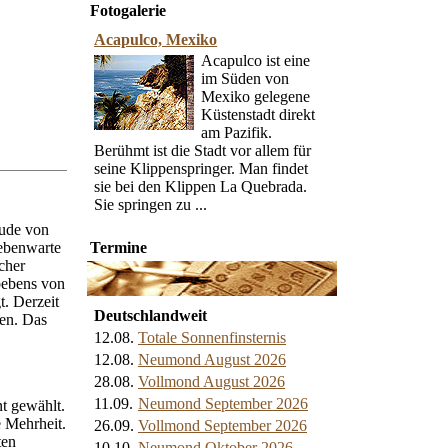
Fotogalerie
Acapulco, Mexiko
Acapulco ist eine
im Süden von
Mexiko gelegene
Küstenstadt direkt
am Pazifik.
Berühmt ist die Stadt vor allem für
seine Klippenspringer. Man findet
sie bei den Klippen La Quebrada.
Sie springen zu ...
tude von
bebenwarte
Termine
cher
dbebens von
t. Derzeit
Deutschlandweit
en. Das
12.08.
Totale Sonnenfinsternis
12.08.
Neumond August 2026
28.08.
Vollmond August 2026
11.09.
Neumond September 2026
t gewählt.
e Mehrheit.
26.09.
Vollmond September 2026
ten
10.10.
Neumond Oktober 2026