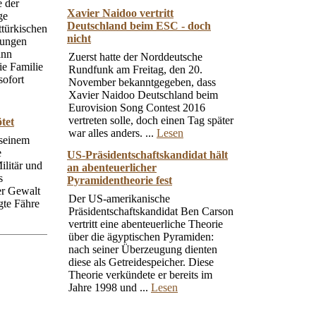
e der
Xavier Naidoo vertritt
ge
Deutschland beim ESC - doch
ttürkischen
nicht
wungen
ann
Zuerst hatte der Norddeutsche
ie Familie
Rundfunk am Freitag, den 20.
sofort
November bekanntgegeben, dass
Xavier Naidoo Deutschland beim
Eurovision Song Contest 2016
vertreten solle, doch einen Tag später
tet
war alles anders. ...
Lesen
 seinem
e
US-Präsidentschaftskandidat hält
ilitär und
an abenteuerlicher
s
Pyramidentheorie fest
er Gewalt
Der US-amerikanische
gte Fähre
Präsidentschaftskandidat Ben Carson
vertritt eine abenteuerliche Theorie
über die ägyptischen Pyramiden:
nach seiner Überzeugung dienten
diese als Getreidespeicher. Diese
Theorie verkündete er bereits im
Jahre 1998 und ...
Lesen