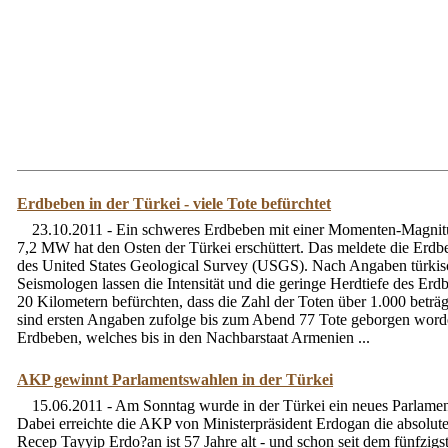
Erdbeben in der Türkei - viele Tote befürchtet
23.10.2011 - Ein schweres Erdbeben mit einer Momenten-Magni
7,2 MW hat den Osten der Türkei erschüttert. Das meldete die Erd
des United States Geological Survey (USGS). Nach Angaben türkis
Seismologen lassen die Intensität und die geringe Herdtiefe des Er
20 Kilometern befürchten, dass die Zahl der Toten über 1.000 beträg
sind ersten Angaben zufolge bis zum Abend 77 Tote geborgen word
Erdbeben, welches bis in den Nachbarstaat Armenien ...
AKP gewinnt Parlamentswahlen in der Türkei
15.06.2011 - Am Sonntag wurde in der Türkei ein neues Parlamen
Dabei erreichte die AKP von Ministerpräsident Erdogan die absolut
Recep Tayyip Erdo?an ist 57 Jahre alt - und schon seit dem fünfzigs