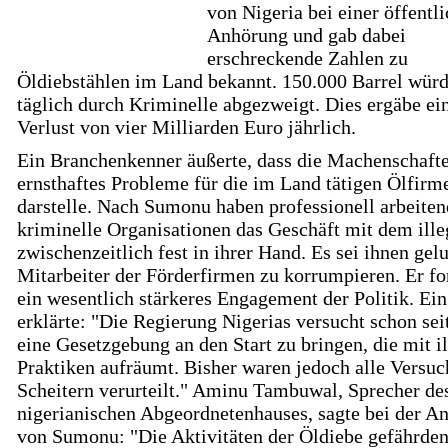
von Nigeria bei einer öffentl
Anhörung und gab dabei
erschreckende Zahlen zu
Öldiebstählen im Land bekannt. 150.000 Barrel wür
täglich durch Kriminelle abgezweigt. Dies ergäbe ei
Verlust von vier Milliarden Euro jährlich.
Ein Branchenkenner äußerte, dass die Machenschafte
ernsthaftes Probleme für die im Land tätigen Ölfirm
darstelle. Nach Sumonu haben professionell arbeite
kriminelle Organisationen das Geschäft mit dem ille
zwischenzeitlich fest in ihrer Hand. Es sei ihnen gel
Mitarbeiter der Förderfirmen zu korrumpieren. Er fo
ein wesentlich stärkeres Engagement der Politik. Ei
erklärte: "Die Regierung Nigerias versucht schon sei
eine Gesetzgebung an den Start zu bringen, die mit i
Praktiken aufräumt. Bisher waren jedoch alle Versu
Scheitern verurteilt." Aminu Tambuwal, Sprecher de
nigerianischen Abgeordnetenhauses, sagte bei der A
von Sumonu: "Die Aktivitäten der Öldiebe gefährde