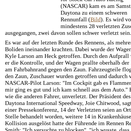
(NASCAR) kam es am Samst
Daytona zu einem schweren
Rennunfall (
Bild
). Es wird v
mindestens 28 verletzten Zu
ausgegangen, zwei davon sollen schwer verletzt sein
Es war auf der letzten Runde des Rennens, als mehre
Boliden ineinander krachten. Dabei wurde der Wage
Kyle Larson am Heck getroffen. Durch den Aufprall 
er die Kontrolle, und der Wagen prallte oberhalb de
am Fahrbahnrand gegen den Zaun. Fahrzeugteile flo
den Zaun, Zuschauer wurden getroffen und dadurch v
NASCAR-Pilot Larson: "Im Cockpit gab es Flammen
mir ging es gut und ich kam schnell aus dem Auto." E
wie die anderen Fahrer, unverletzt. Der Präsident des
Daytona International Speedway, Joie Chitwood, sagt
einer Pressekonferenz, 14 der Verletzten seien an Or
Stelle behandelt worden, weitere 14 in Krankenhäuse
Kollision ausgelöst hatte der Führende im Rennen R
Smith: "Ich versuchte zu blocken", "ich wusste, dass