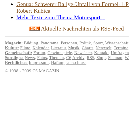
Genua: Schwerer Rallye-Unfall von Formel-1-P
Robert Kubica
Mehr Texte zum Thema Motorsport...
Aktuelle Nachrichten als RSS-Feed
Magazin:
Bildung
,
Panorama
,
Personen
,
Politik
,
Sport
,
Wissenschaft
Kultur:
Filme
,
Kalender
,
Literatur
,
Musik
,
Charts
,
Netzwelt
,
Termine
Gemeinschaft:
Forum
,
Gewinnspiele
,
Newsleter
,
Kontakt
,
Umfragen
Sonstiges:
News
,
Fotos
,
Themen
,
C6
Archiv
,
RSS
,
Shop
,
Sitemap
,
We
Rechtliches:
Impressum
,
Haftungsausschluss
© 1998 - 2009 C6 MAGAZIN