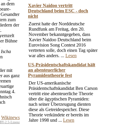
, an dem
Xavier Naidoo vertritt
peare-
Deutschland beim ESC - doch
 Gesandter
nicht
tern zum
Zuerst hatte der Norddeutsche
liedern der
Rundfunk am Freitag, den 20.
.
November bekanntgegeben, dass
yernzelt
Xavier Naidoo Deutschland beim
 der Bühne
Eurovision Song Contest 2016
n
vertreten solle, doch einen Tag später
f
Ischa
war alles anders. ...
Lesen
en
US-Präsidentschaftskandidat hält
an abenteuerlicher
ler mit
Pyramidentheorie fest
er aus ganz
Bremen
Der US-amerikanische
euartige
Präsidentschaftskandidat Ben Carson
onntag 4.
vertritt eine abenteuerliche Theorie
hnisch
über die ägyptischen Pyramiden:
uch
nach seiner Überzeugung dienten
diese als Getreidespeicher. Diese
Theorie verkündete er bereits im
Wikinews
Jahre 1998 und ...
Lesen
BY-2.5-Lizenz