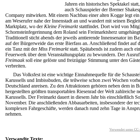
Jahren ein historisches Spektakel statt
auch Schauspieler der Bremer Shakes
Company mitwirken. Mit einem Nachbau einer alten Kogge legt ein
am Weserufer nahe der Innenstadt an und wandert mit seinen Beglei
Marktplatz, wo der
Kleine Freimarkt
stattfindet. Dort wird von Mitg
Schornsteinfegerinnung dem Roland sein Freimarktsherz umgehängt
Traditionell sticht abends der jeweils amtierende Innensenator im Ba
auf der Bürgerweide das erste Bierfass an. Anschließend findet auf
ein Tanz mit der
Miss Freimarkt
statt. Spätabends ist zudem auch ei
Feuerwerk über dem Veranstaltungsplatz zu bewundern. Der Ausru
Freimaak
soll eine gelöste und freizügige Stimmung unter den Gäst
verbreiten.
Das Volksfest ist eine wichtige Einnahmequelle für die Schaustel
Karussells und Imbissbuden, die teilweise schon zwei Wochen vorh
Deutschland anreisen. Zu den Attraktionen gehören neben dem in 
hergestellten größten transportablen Riesenrad der Welt zahlreiche n
Karussells. Der Freimarkt dauert in diesem Jahr bis einschließlich S
November. Die anschließenden Abbauarbeiten, insbesondere der tec
komplexen Fahrgeschäfte, werden danach rund zehn Tage in Anspr
nehmen.
Verwendet unter CC-
Verwandte Texte: