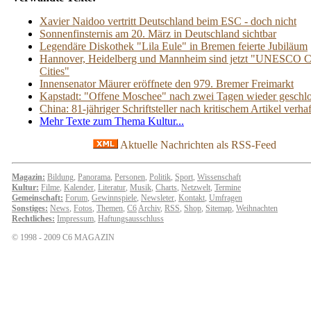
Xavier Naidoo vertritt Deutschland beim ESC - doch nicht
Sonnenfinsternis am 20. März in Deutschland sichtbar
Legendäre Diskothek "Lila Eule" in Bremen feierte Jubiläum
Hannover, Heidelberg und Mannheim sind jetzt "UNESCO C
Cities"
Innensenator Mäurer eröffnete den 979. Bremer Freimarkt
Kapstadt: "Offene Moschee" nach zwei Tagen wieder geschl
China: 81-jähriger Schriftsteller nach kritischem Artikel verhaf
Mehr Texte zum Thema Kultur...
Aktuelle Nachrichten als RSS-Feed
Magazin:
Bildung
,
Panorama
,
Personen
,
Politik
,
Sport
,
Wissenschaft
Kultur:
Filme
,
Kalender
,
Literatur
,
Musik
,
Charts
,
Netzwelt
,
Termine
Gemeinschaft:
Forum
,
Gewinnspiele
,
Newsleter
,
Kontakt
,
Umfragen
Sonstiges:
News
,
Fotos
,
Themen
,
C6
Archiv
,
RSS
,
Shop
,
Sitemap
,
Weihnachten
Rechtliches:
Impressum
,
Haftungsausschluss
© 1998 - 2009 C6 MAGAZIN