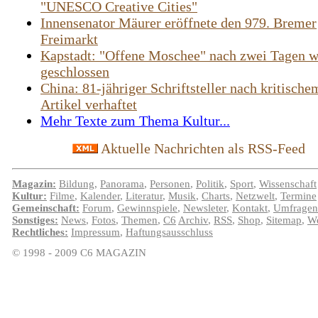
"UNESCO Creative Cities"
Innensenator Mäurer eröffnete den 979. Bremer
Freimarkt
Kapstadt: "Offene Moschee" nach zwei Tagen w
geschlossen
China: 81-jähriger Schriftsteller nach kritische
Artikel verhaftet
Mehr Texte zum Thema Kultur...
Aktuelle Nachrichten als RSS-Feed
Magazin:
Bildung
,
Panorama
,
Personen
,
Politik
,
Sport
,
Wissenschaft
Kultur:
Filme
,
Kalender
,
Literatur
,
Musik
,
Charts
,
Netzwelt
,
Termine
Gemeinschaft:
Forum
,
Gewinnspiele
,
Newsleter
,
Kontakt
,
Umfragen
Sonstiges:
News
,
Fotos
,
Themen
,
C6
Archiv
,
RSS
,
Shop
,
Sitemap
,
We
Rechtliches:
Impressum
,
Haftungsausschluss
© 1998 - 2009 C6 MAGAZIN