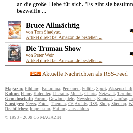
an die große Liebe für sich. "Es gibt sie bestim
bezweifle ...
Bruce Allmächtig
von Tom Shadyac.
Artikel direkt bei Amazon.de bestellen ...
Die Truman Show
von Peter Weir.
Artikel direkt bei Amazon.de bestellen ...
Aktuelle Nachrichten als RSS-Feed
Magazin:
Bildung
,
Panorama
,
Personen
,
Politik
,
Sport
,
Wissenschaft
Kultur:
Filme
,
Kalender
,
Literatur
,
Musik
,
Charts
,
Netzwelt
,
Termine
Gemeinschaft:
Forum
,
Gewinnspiele
,
Newsleter
,
Kontakt
,
Umfragen
Sonstiges:
News
,
Fotos
,
Themen
,
C6
Archiv
,
RSS
,
Shop
,
Sitemap
,
We
Rechtliches:
Impressum
,
Haftungsausschluss
© 1998 - 2009 C6 MAGAZIN