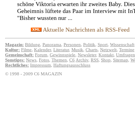
schöne Viktoria erwarten ihr zweites Baby. Die
Geheimnis lüftete das Paar im Interview mit In
"Bisher wussten nur ...
Aktuelle Nachrichten als RSS-Feed
Magazin:
Bildung
,
Panorama
,
Personen
,
Politik
,
Sport
,
Wissenschaft
Kultur:
Filme
,
Kalender
,
Literatur
,
Musik
,
Charts
,
Netzwelt
,
Termine
Gemeinschaft:
Forum
,
Gewinnspiele
,
Newsleter
,
Kontakt
,
Umfragen
Sonstiges:
News
,
Fotos
,
Themen
,
C6
Archiv
,
RSS
,
Shop
,
Sitemap
,
We
Rechtliches:
Impressum
,
Haftungsausschluss
© 1998 - 2009 C6 MAGAZIN