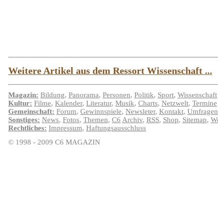
Weitere Artikel aus dem Ressort Wissenschaft ...
Magazin:
Bildung
,
Panorama
,
Personen
,
Politik
,
Sport
,
Wissenschaft
Kultur:
Filme
,
Kalender
,
Literatur
,
Musik
,
Charts
,
Netzwelt
,
Termine
Gemeinschaft:
Forum
,
Gewinnspiele
,
Newsleter
,
Kontakt
,
Umfragen
Sonstiges:
News
,
Fotos
,
Themen
,
C6
Archiv
,
RSS
,
Shop
,
Sitemap
,
We
Rechtliches:
Impressum
,
Haftungsausschluss
© 1998 - 2009 C6 MAGAZIN