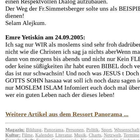
einen Respektvollen Dialog aufzubauen.
Der Weg der Fr.Simmetsberger solte uns als BEISPI
dienen!
Selam Alejkum.
Emre Yetiskin am 24.09.2005:
Ich sag nur WIR als moslems sind sehr froh dadrübe
nicht wie die Christen ich sag ja nichts aberWenn ma
dann von morgens bis abends und nicht nur Kein F
oder keine süßigkeiten ihr habt euren BIBEL doch ve
das ist nur schwachsin! Und noch was JESUS t Doch 
GOTTS SOHN hasaaa wat soll ich noch dazu sagen i
nur MOSLEM ISLAM Infomiert euch doch mal übe
wer ein guten Leben nach der dieses leben!
Weitere Artikel aus dem Ressort Panorama ...
Magazin:
Bildung
,
Panorama
,
Personen
,
Politik
,
Sport
,
Wissenschaft
Kultur:
Filme
,
Kalender
,
Literatur
,
Musik
,
Charts
,
Netzwelt
,
Termine