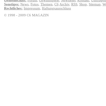
Gemeinschaft:
Forum
,
Gewinnspiele
,
Newsleter
,
Kontakt
,
Umfragen
Sonstiges:
News
,
Fotos
,
Themen
,
C6
Archiv
,
RSS
,
Shop
,
Sitemap
,
We
Rechtliches:
Impressum
,
Haftungsausschluss
© 1998 - 2009 C6 MAGAZIN