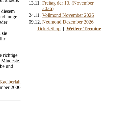
ur andere.
13.11.
Freitag der 13. (November
2026)
n diesem
24.11.
Vollmond November 2026
und junge
09.12.
Neumond Dezember 2026
eder
Ticket-Shop
|
Weitere Termine
 sie
ihr
e richtige
s Mindeste.
ebe und
 Kaelberlah
ember 2006