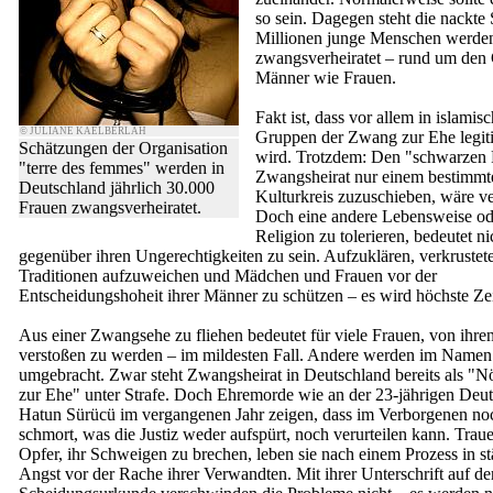
so sein. Dagegen steht die nackte S
Millionen junge Menschen werden
zwangsverheiratet – rund um den
Männer wie Frauen.
Fakt ist, dass vor allem in islamis
© JULIANE KAELBERLAH
Gruppen der Zwang zur Ehe legiti
Schätzungen der Organisation
wird. Trotzdem: Den "schwarzen 
"terre des femmes" werden in
Zwangsheirat nur einem bestimmt
Deutschland jährlich 30.000
Kulturkreis zuzuschieben, wäre ve
Frauen zwangsverheiratet.
Doch eine andere Lebensweise od
Religion zu tolerieren, bedeutet ni
gegenüber ihren Ungerechtigkeiten zu sein. Aufzuklären, verkrustet
Traditionen aufzuweichen und Mädchen und Frauen vor der
Entscheidungshoheit ihrer Männer zu schützen – es wird höchste Zei
Aus einer Zwangsehe zu fliehen bedeutet für viele Frauen, von ihre
verstoßen zu werden – im mildesten Fall. Andere werden im Namen
umgebracht. Zwar steht Zwangsheirat in Deutschland bereits als "N
zur Ehe" unter Strafe. Doch Ehremorde wie an der 23-jährigen Deut
Hatun Sürücü im vergangenen Jahr zeigen, dass im Verborgenen noc
schmort, was die Justiz weder aufspürt, noch verurteilen kann. Traue
Opfer, ihr Schweigen zu brechen, leben sie nach einem Prozess in st
Angst vor der Rache ihrer Verwandten. Mit ihrer Unterschrift auf de