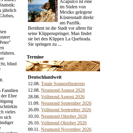
Acapulco ist eine
tatistik:
im Süden von
 jährlich
Mexiko gelegene
 Globus,
Küstenstadt direkt
am Pazifik.
Berühmt ist die Stadt vor allem für
chen
seine Klippenspringer. Man findet
miert
sie bei den Klippen La Quebrada.
Peter"
Sie springen zu ...
en
rfahren.
Termine
er
cht, blind
e
Deutschlandweit
t.
12.08.
Totale Sonnenfinsternis
12.08.
Neumond August 2026
n Familien
 der Ehre
28.08.
Vollmond August 2026
ötigung
11.09.
Neumond September 2026
schtürkin
26.09.
Vollmond September 2026
h vieles
10.10.
Neumond Oktober 2026
n sich
ändiger
26.10.
Vollmond Oktober 2026
r
09.11.
Neumond November 2026