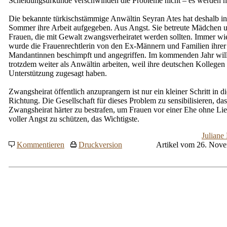
Scheidungsurkunde verschwinden die Probleme nicht – es werden n
Die bekannte türkischstämmige Anwältin Seyran Ates hat deshalb i
Sommer ihre Arbeit aufgegeben. Aus Angst. Sie betreute Mädchen 
Frauen, die mit Gewalt zwangsverheiratet werden sollten. Immer wi
wurde die Frauenrechtlerin von den Ex-Männern und Familien ihrer
Mandantinnen beschimpft und angegriffen. Im kommenden Jahr will
trotzdem weiter als Anwältin arbeiten, weil ihre deutschen Kollegen 
Unterstützung zugesagt haben.
Zwangsheirat öffentlich anzuprangern ist nur ein kleiner Schritt in di
Richtung. Die Gesellschaft für dieses Problem zu sensibilisieren, da
Zwangsheirat härter zu bestrafen, um Frauen vor einer Ehe ohne Li
voller Angst zu schützen, das Wichtigste.
Juliane
Kommentieren
Druckversion
Artikel vom 26. Nov