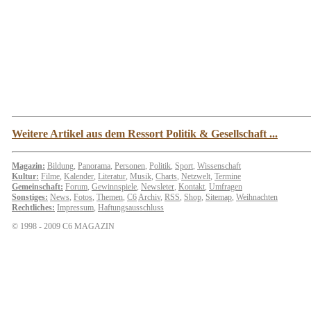
Weitere Artikel aus dem Ressort Politik & Gesellschaft ...
Magazin:
Bildung
,
Panorama
,
Personen
,
Politik
,
Sport
,
Wissenschaft
Kultur:
Filme
,
Kalender
,
Literatur
,
Musik
,
Charts
,
Netzwelt
,
Termine
Gemeinschaft:
Forum
,
Gewinnspiele
,
Newsleter
,
Kontakt
,
Umfragen
Sonstiges:
News
,
Fotos
,
Themen
,
C6
Archiv
,
RSS
,
Shop
,
Sitemap
,
Weihnachten
Rechtliches:
Impressum
,
Haftungsausschluss
© 1998 - 2009 C6 MAGAZIN