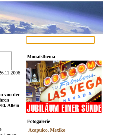
Monatsthema
26.11.2006
en von der
ihren
ld. Allein
Fotogalerie
e
Acapulco, Mexiko
 es immer