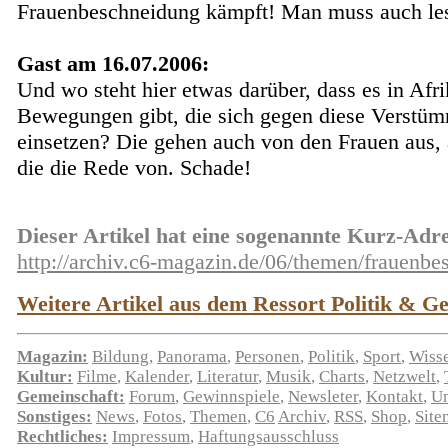
Frauenbeschneidung kämpft! Man muss auch le
Gast am 16.07.2006:
Und wo steht hier etwas darüber, dass es in Afri
Bewegungen gibt, die sich gegen diese Verstü
einsetzen? Die gehen auch von den Frauen aus, a
die die Rede von. Schade!
Dieser Artikel hat eine sogenannte Kurz-Adre
http://archiv.c6-magazin.de/06/themen/frauenbe
Weitere Artikel aus dem Ressort Politik & Gese
Magazin:
Bildung
,
Panorama
,
Personen
,
Politik
,
Sport
,
Wiss
Kultur:
Filme
,
Kalender
,
Literatur
,
Musik
,
Charts
,
Netzwelt
,
Gemeinschaft:
Forum
,
Gewinnspiele
,
Newsleter
,
Kontakt
,
U
Sonstiges:
News
,
Fotos
,
Themen
,
C6
Archiv
,
RSS
,
Shop
,
Site
Rechtliches:
Impressum
,
Haftungsausschluss