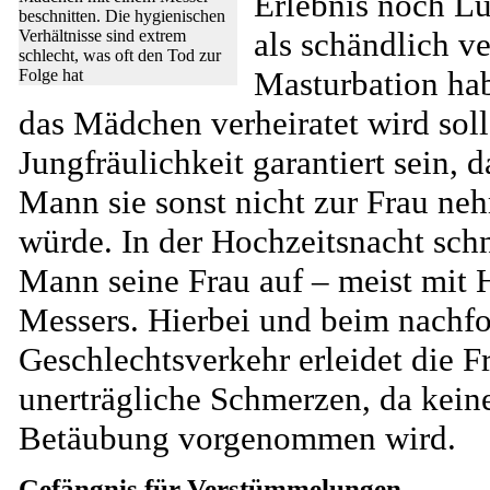
Erlebnis noch Lu
beschnitten. Die hygienischen
als schändlich v
Verhältnisse sind extrem
schlecht, was oft den Tod zur
Masturbation ha
Folge hat
das Mädchen verheiratet wird soll
Jungfräulichkeit garantiert sein, d
Mann sie sonst nicht zur Frau ne
würde. In der Hochzeitsnacht schn
Mann seine Frau auf – meist mit H
Messers. Hierbei und beim nachf
Geschlechtsverkehr erleidet die F
unerträgliche Schmerzen, da kein
Betäubung vorgenommen wird.
Gefängnis für Verstümmelungen