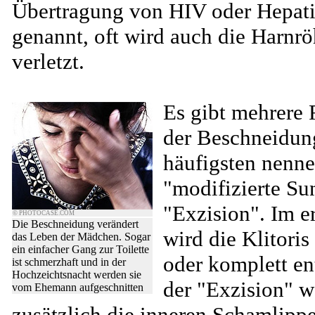
Übertragung von HIV oder Hepati
genannt, oft wird auch die Harnrö
verletzt.
Es gibt mehrere
der Beschneidung
häufigsten nenne
"modifizierte Su
"Exzision". Im er
© PHOTOCASE.COM
Die Beschneidung verändert
wird die Klitoris
das Leben der Mädchen. Sogar
ein einfacher Gang zur Toilette
oder komplett ent
ist schmerzhaft und in der
Hochzeichtsnacht werden sie
der "Exzision" 
vom Ehemann aufgeschnitten
zusätzlich die inneren Schamlipp