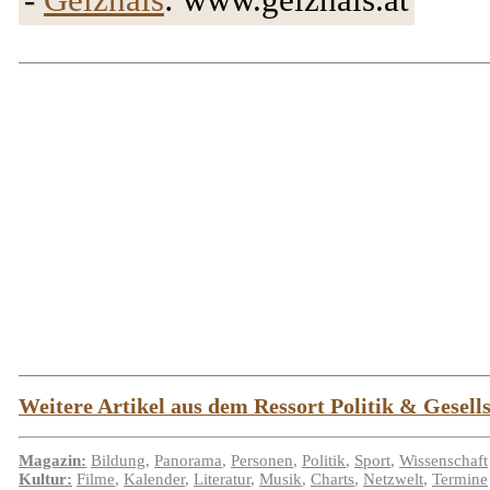
Weitere Artikel aus dem Ressort Politik & Gesellsc
Magazin:
Bildung
,
Panorama
,
Personen
,
Politik
,
Sport
,
Wissenschaft
Kultur:
Filme
,
Kalender
,
Literatur
,
Musik
,
Charts
,
Netzwelt
,
Termine