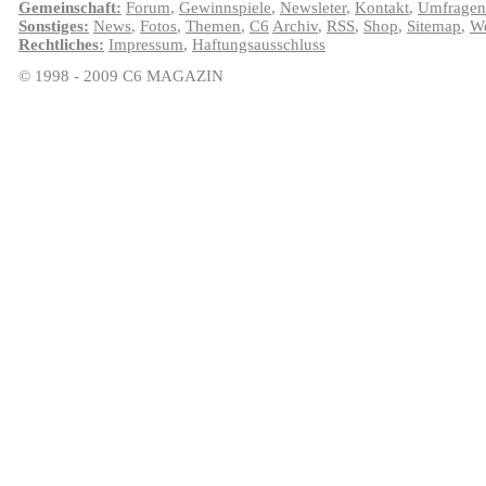
Gemeinschaft:
Forum
,
Gewinnspiele
,
Newsleter
,
Kontakt
,
Umfragen
Sonstiges:
News
,
Fotos
,
Themen
,
C6
Archiv
,
RSS
,
Shop
,
Sitemap
,
We
Rechtliches:
Impressum
,
Haftungsausschluss
© 1998 - 2009 C6 MAGAZIN