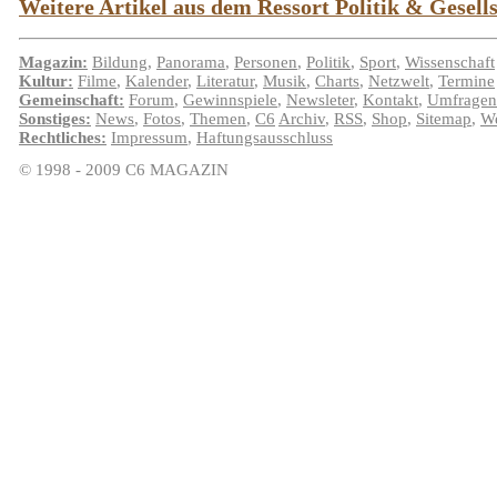
Weitere Artikel aus dem Ressort Politik & Gesellsc
Magazin:
Bildung
,
Panorama
,
Personen
,
Politik
,
Sport
,
Wissenschaft
Kultur:
Filme
,
Kalender
,
Literatur
,
Musik
,
Charts
,
Netzwelt
,
Termine
Gemeinschaft:
Forum
,
Gewinnspiele
,
Newsleter
,
Kontakt
,
Umfragen
Sonstiges:
News
,
Fotos
,
Themen
,
C6
Archiv
,
RSS
,
Shop
,
Sitemap
,
We
Rechtliches:
Impressum
,
Haftungsausschluss
© 1998 - 2009 C6 MAGAZIN