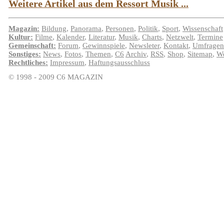
Weitere Artikel aus dem Ressort Musik ...
Magazin:
Bildung
,
Panorama
,
Personen
,
Politik
,
Sport
,
Wissenschaft
Kultur:
Filme
,
Kalender
,
Literatur
,
Musik
,
Charts
,
Netzwelt
,
Termine
Gemeinschaft:
Forum
,
Gewinnspiele
,
Newsleter
,
Kontakt
,
Umfragen
Sonstiges:
News
,
Fotos
,
Themen
,
C6
Archiv
,
RSS
,
Shop
,
Sitemap
,
We
Rechtliches:
Impressum
,
Haftungsausschluss
© 1998 - 2009 C6 MAGAZIN