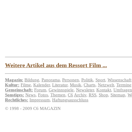
Weitere Artikel aus dem Ressort Film ...
Magazin:
Bildung
,
Panorama
,
Personen
,
Politik
,
Sport
,
Wissenschaft
Kultur:
Filme
,
Kalender
,
Literatur
,
Musik
,
Charts
,
Netzwelt
,
Termine
Gemeinschaft:
Forum
,
Gewinnspiele
,
Newsleter
,
Kontakt
,
Umfragen
Sonstiges:
News
,
Fotos
,
Themen
,
C6
Archiv
,
RSS
,
Shop
,
Sitemap
,
We
Rechtliches:
Impressum
,
Haftungsausschluss
© 1998 - 2009 C6 MAGAZIN