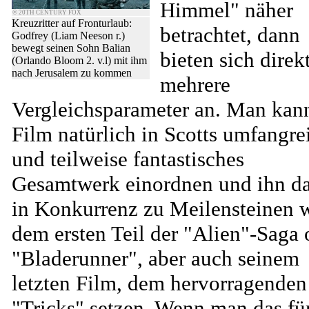
Himmel" näher
© 20TH CENTURY FOX
Kreuzritter auf Fronturlaub:
betrachtet, dann
Godfrey (Liam Neeson r.)
bewegt seinen Sohn Balian
bieten sich direk
(Orlando Bloom 2. v.l) mit ihm
nach Jerusalem zu kommen
mehrere
Vergleichsparameter an. Man kan
Film natürlich in Scotts umfangre
und teilweise fantastisches
Gesamtwerk einordnen und ihn d
in Konkurrenz zu Meilensteinen 
dem ersten Teil der "Alien"-Saga 
"Bladerunner", aber auch seinem
letzten Film, dem hervorragenden
"Tricks" setzen. Wenn man das fü