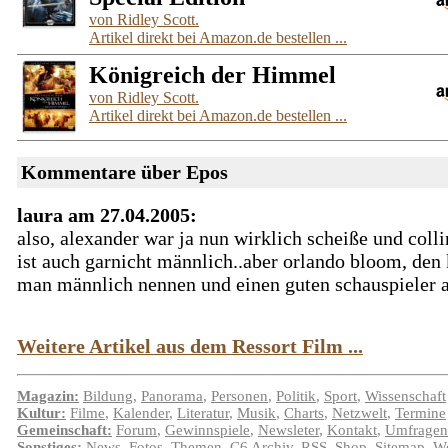
von Ridley Scott.
Artikel direkt bei Amazon.de bestellen ...
Königreich der Himmel
von Ridley Scott.
Artikel direkt bei Amazon.de bestellen ...
Kommentare über Epos
laura am 27.04.2005:
also, alexander war ja nun wirklich scheiße und colli
ist auch garnicht männlich..aber orlando bloom, den
man männlich nennen und einen guten schauspieler 
Weitere Artikel aus dem Ressort Film ...
Magazin:
Bildung
,
Panorama
,
Personen
,
Politik
,
Sport
,
Wissenschaft
Kultur:
Filme
,
Kalender
,
Literatur
,
Musik
,
Charts
,
Netzwelt
,
Termine
Gemeinschaft:
Forum
,
Gewinnspiele
,
Newsleter
,
Kontakt
,
Umfragen
Sonstiges:
News
,
Fotos
,
Themen
,
C6
Archiv
,
RSS
,
Shop
,
Sitemap
,
We