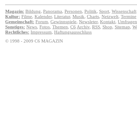
Magazin:
Bildung
,
Panorama
,
Personen
,
Politik
,
Sport
,
Wissenschaft
Kultur:
Filme
,
Kalender
,
Literatur
,
Musik
,
Charts
,
Netzwelt
,
Termine
Gemeinschaft:
Forum
,
Gewinnspiele
,
Newsleter
,
Kontakt
,
Umfragen
Sonstiges:
News
,
Fotos
,
Themen
,
C6
Archiv
,
RSS
,
Shop
,
Sitemap
,
We
Rechtliches:
Impressum
,
Haftungsausschluss
© 1998 - 2009 C6 MAGAZIN