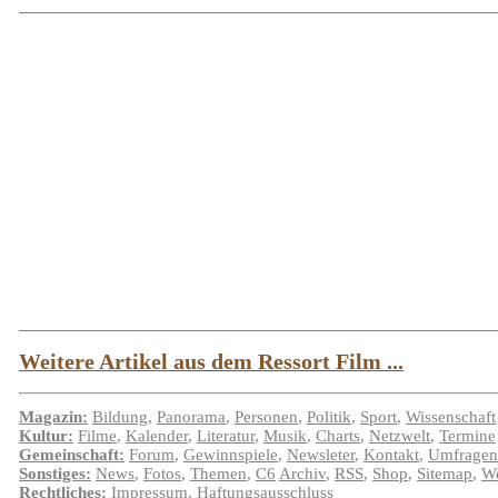
Weitere Artikel aus dem Ressort Film ...
Magazin:
Bildung
,
Panorama
,
Personen
,
Politik
,
Sport
,
Wissenschaft
Kultur:
Filme
,
Kalender
,
Literatur
,
Musik
,
Charts
,
Netzwelt
,
Termine
Gemeinschaft:
Forum
,
Gewinnspiele
,
Newsleter
,
Kontakt
,
Umfragen
Sonstiges:
News
,
Fotos
,
Themen
,
C6
Archiv
,
RSS
,
Shop
,
Sitemap
,
We
Rechtliches:
Impressum
,
Haftungsausschluss