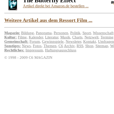
The Butterfly Effect
Artikel direkt bei Amazon.de bestellen ...
Weitere Artikel aus dem Ressort Film ...
Magazin:
Bildung
,
Panorama
,
Personen
,
Politik
,
Sport
,
Wissenschaft
Kultur:
Filme
,
Kalender
,
Literatur
,
Musik
,
Charts
,
Netzwelt
,
Termine
Gemeinschaft:
Forum
,
Gewinnspiele
,
Newsleter
,
Kontakt
,
Umfragen
Sonstiges:
News
,
Fotos
,
Themen
,
C6
Archiv
,
RSS
,
Shop
,
Sitemap
,
We
Rechtliches:
Impressum
,
Haftungsausschluss
© 1998 - 2009 C6 MAGAZIN