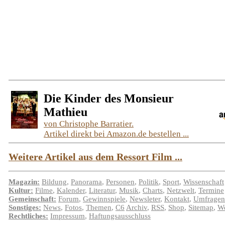
Die Kinder des Monsieur
Mathieu
von Christophe Barratier.
Artikel direkt bei Amazon.de bestellen ...
Weitere Artikel aus dem Ressort Film ...
Magazin:
Bildung
,
Panorama
,
Personen
,
Politik
,
Sport
,
Wissenschaft
Kultur:
Filme
,
Kalender
,
Literatur
,
Musik
,
Charts
,
Netzwelt
,
Termine
Gemeinschaft:
Forum
,
Gewinnspiele
,
Newsleter
,
Kontakt
,
Umfragen
Sonstiges:
News
,
Fotos
,
Themen
,
C6
Archiv
,
RSS
,
Shop
,
Sitemap
,
We
Rechtliches:
Impressum
,
Haftungsausschluss