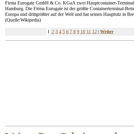
Firma Eurogate GmbH & Co. KGaA zwei Hauptcontainer-Terminal
Hamburg. Die Firma Eurogate ist der größte Containerterminal-Betre
Europa und drittgrößter auf der Welt und hat seinen Hauptsitz in Br
(Quelle:Wikipedia)
1
2
3
4
5
6
7
8
9
10
11
12
|
Weiter