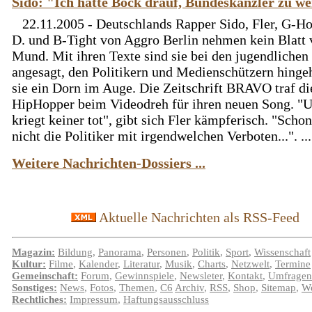
Sido: "Ich hätte Bock drauf, Bundeskanzler zu w
22.11.2005 - Deutschlands Rapper Sido, Fler, G-Ho
D. und B-Tight von Aggro Berlin nehmen kein Blatt 
Mund. Mit ihren Texte sind sie bei den jugendlichen
angesagt, den Politikern und Medienschützern hinge
sie ein Dorn im Auge. Die Zeitschrift BRAVO traf di
HipHopper beim Videodreh für ihren neuen Song. "
kriegt keiner tot", gibt sich Fler kämpferisch. "Schon
nicht die Politiker mit irgendwelchen Verboten...". ...
Weitere Nachrichten-Dossiers ...
Aktuelle Nachrichten als RSS-Feed
Magazin:
Bildung
,
Panorama
,
Personen
,
Politik
,
Sport
,
Wissenschaft
Kultur:
Filme
,
Kalender
,
Literatur
,
Musik
,
Charts
,
Netzwelt
,
Termine
Gemeinschaft:
Forum
,
Gewinnspiele
,
Newsleter
,
Kontakt
,
Umfragen
Sonstiges:
News
,
Fotos
,
Themen
,
C6
Archiv
,
RSS
,
Shop
,
Sitemap
,
We
Rechtliches:
Impressum
,
Haftungsausschluss