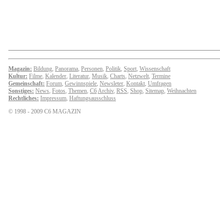
Magazin:
Bildung
,
Panorama
,
Personen
,
Politik
,
Sport
,
Wissenschaft
Kultur:
Filme
,
Kalender
,
Literatur
,
Musik
,
Charts
,
Netzwelt
,
Termine
Gemeinschaft:
Forum
,
Gewinnspiele
,
Newsleter
,
Kontakt
,
Umfragen
Sonstiges:
News
,
Fotos
,
Themen
,
C6
Archiv
,
RSS
,
Shop
,
Sitemap
,
Weihnachten
Rechtliches:
Impressum
,
Haftungsausschluss
© 1998 - 2009 C6 MAGAZIN