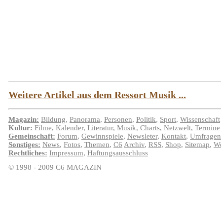
Weitere Artikel aus dem Ressort Musik ...
Magazin:
Bildung
,
Panorama
,
Personen
,
Politik
,
Sport
,
Wissenschaft
Kultur:
Filme
,
Kalender
,
Literatur
,
Musik
,
Charts
,
Netzwelt
,
Termine
Gemeinschaft:
Forum
,
Gewinnspiele
,
Newsleter
,
Kontakt
,
Umfragen
Sonstiges:
News
,
Fotos
,
Themen
,
C6
Archiv
,
RSS
,
Shop
,
Sitemap
,
We
Rechtliches:
Impressum
,
Haftungsausschluss
© 1998 - 2009 C6 MAGAZIN